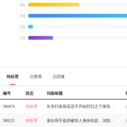
4分
3分
2分
1分
待处理
已受理
已回复
编号
状态
问政标题
300474
待处理
长安打疫苗迟迟不开始烈日之下保安玩手机我们罚站
300225
待处理
派出所不提供被告人身份信息，法院不立案