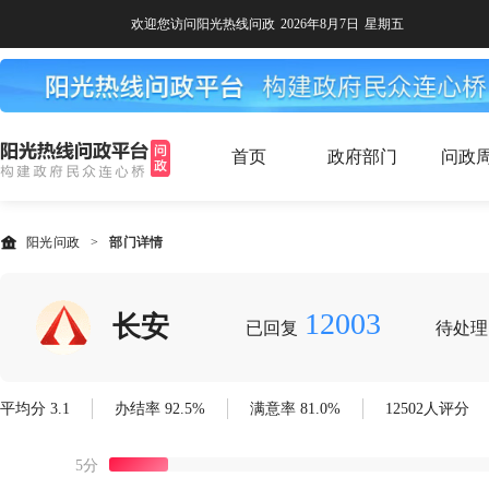
欢迎您访问阳光热线问政
2026年8月7日
星期五
首页
政府部门
问政
阳光问政
>
部门详情
12003
长安
已回复
待处理
平均分 3.1
办结率 92.5%
满意率 81.0%
12502人评分
5分