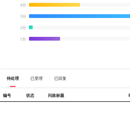
4分
3分
2分
1分
待处理
已受理
已回复
编号
状态
问政标题