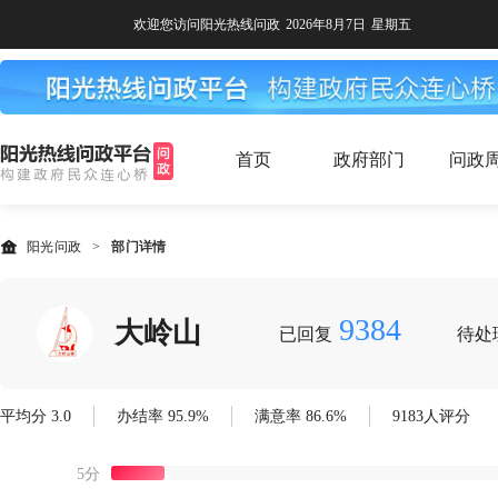
欢迎您访问阳光热线问政
2026年8月7日
星期五
首页
政府部门
问政
阳光问政
>
部门详情
9384
大岭山
已回复
待处
平均分 3.0
办结率 95.9%
满意率 86.6%
9183人评分
5分