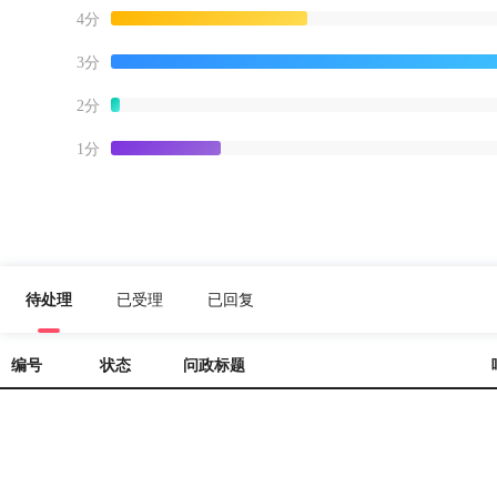
4分
3分
2分
1分
待处理
已受理
已回复
编号
状态
问政标题