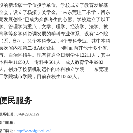
设的新增硕士学位授予单位。学校成立了教育发展基
金会，设立了杨振宁奖学金。“来东莞理工求学，留东
莞发展创业”已成为众多考生的心愿。学校建立了以工
学、管理学为重点，文学、理学、经济学、法学、教
育学等多学科协调发展的学科专业体系。设有14个院
（系、部）、31个本科专业，4个专科专业。其中本科
层次省内在第二批A线招生，同时面向其他十多个省、
市、自治区招生。现有普通全日制学生12211人，其中
本科生11650人，专科生561人，成人教育学生9982
人。创办了按新机制运作的本科独立学院——东莞理
工学院城市学院，目前在校生10662人。
便民服务
联系电话：0769-22861199
部门邮箱：
部门网址：
http://www.dgut.edu.cn/