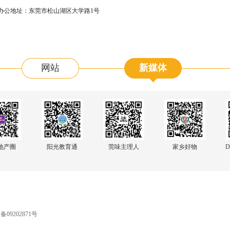
办公地址：东莞市松山湖区大学路1号
网站
新媒体
阳光教育通
地产圈
莞味主理人
家乡好物
D
09202871号