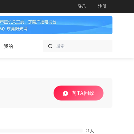
登录
注册
我的
向TA问政
21人