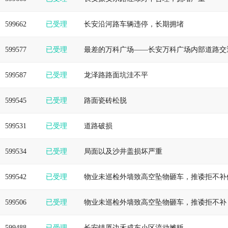
599662
已受理
长安沿河路车辆违停，长期拥堵
599577
已受理
最差的万科广场——长安万科广场内部道路交
599587
已受理
龙泽路路面坑洼不平
599545
已受理
路面瓷砖松脱
599531
已受理
道路破损
599534
已受理
局面以及沙井盖损坏严重
599542
已受理
物业未巡检外墙致高空坠物砸车，推诿拒不补
599506
已受理
物业未巡检外墙致高空坠物砸车，推诿拒不补
599488
已受理
长安镇厦边禾成东小区流动摊贩