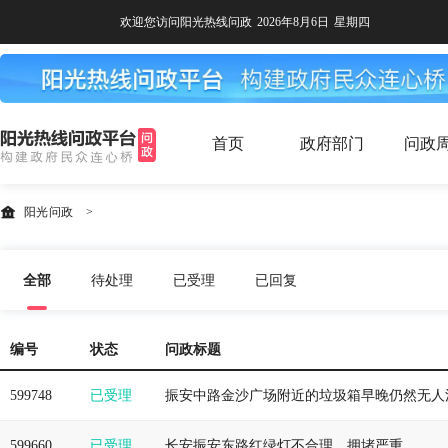
欢迎您访问阳光热线问政
2026年8月6日
星期四
首页
政府部门
问政
阳光问政
>
全部
待处理
已受理
已回复
编号
状态
问政标题
599748
已受理
振安中路金沙广场附近的垃圾箱早晚仍然无人
599660
已受理
长安振安东路红绿灯不合理，拥堵严重