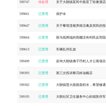
599747
待处理
关于大朗镇富民中路亚丁轻奢酒店
599661
已受理
保护伞
599647
已受理
关于餐馆违规养殖活禽及扰民的投
599664
已受理
斑马线两端的雨棚没有利民反而阻
599613
已受理
车辆乱停乱放
599499
已受理
咨询大朗镇佛子凹村人才公寓项目
599393
已受理
第三次投诉黎贝岭油糍店
599302
已受理
大朗镇莲大路路面积水，希望修通
599195
已受理
大朗社区卫生服务中心的就医停车