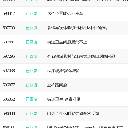
598312
已回复
这个位置能否不停车
597700
已回复
暑假再次体验镇街村社区图书驿站
597481
已回复
街道卫生问题屡禁不止
597295
已回复
企石镇深巷村与江南大道路口封路问题
597038
已回复
秩序现象镇衔城管
596877
已回复
企桥路问题
596852
已回复
街道卫生 健康问题
596838
已回复
门烂了什么时候维修多次反馈
596113
已回复
旧围秋枫公园的路，上面的大理石石板坏了