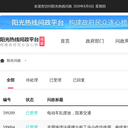
欢迎您访问阳光热线问政
2026年8月6日
星期四
首页
政府部门
问政
阳光问政
>
全部
待处理
已受理
已回复
编号
状态
问政标题
599289
已受理
电动车乱摆放，阻塞交通
599004
已受理
农用地违法搭建出租工业小作坊使用，偷排发