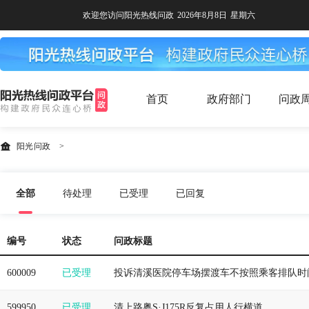
欢迎您访问阳光热线问政
2026年8月8日
星期六
首页
政府部门
问政
阳光问政
>
全部
待处理
已受理
已回复
编号
状态
问政标题
600009
已受理
投诉清溪医院停车场摆渡车不按照乘客排队时
599950
已受理
清上路粤S·J175R反复占用人行横道