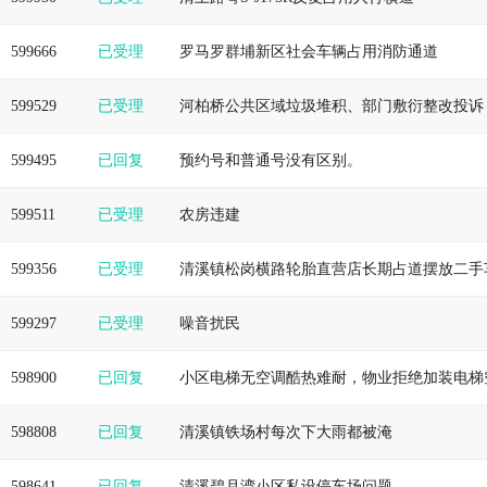
599666
已受理
罗马罗群埔新区社会车辆占用消防通道
599529
已受理
河柏桥公共区域垃圾堆积、部门敷衍整改投诉
599495
已回复
预约号和普通号没有区别。
599511
已受理
农房违建
599356
已受理
599297
已受理
噪音扰民
598900
已回复
598808
已回复
清溪镇铁场村每次下大雨都被淹
598641
已回复
清溪碧月湾小区私设停车场问题