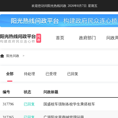
欢迎您访问阳光热线问政
2026年8月7日
星期五
首页
政府部门
问政
阳光问政
>
全部
待处理
已受理
已回复
编号
状态
问政标题
317796
已回复
国盛校车强制各校学生乘搭校车
317265
已回复
广源阳光里商铺管理问题