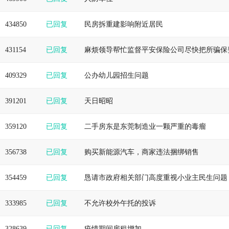
434850
已回复
民房拆重建影响附近居民
431154
已回复
麻烦领导帮忙监督平安保险公司尽快把所骗保
409329
已回复
公办幼儿园招生问题
391201
已回复
天日昭昭
359120
已回复
二手房东是东莞制造业一颗严重的毒瘤
356738
已回复
购买新能源汽车，商家违法捆绑销售
354459
已回复
恳请市政府相关部门高度重视小业主民生问题
333985
已回复
不允许校外午托的投诉
328639
已回复
疫情期间房租增加