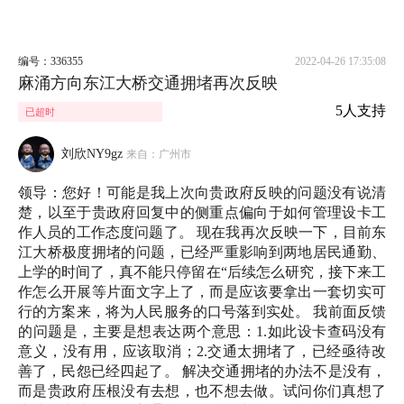
编号：336355
2022-04-26 17:35:08
麻涌方向东江大桥交通拥堵再次反映
5人支持
已超时
刘欣NY9gz
来自：广州市
领导：您好！可能是我上次向贵政府反映的问题没有说清
楚，以至于贵政府回复中的侧重点偏向于如何管理设卡工
作人员的工作态度问题了。 现在我再次反映一下，目前东
江大桥极度拥堵的问题，已经严重影响到两地居民通勤、
上学的时间了，真不能只停留在“后续怎么研究，接下来工
作怎么开展等片面文字上了，而是应该要拿出一套切实可
行的方案来，将为人民服务的口号落到实处。 我前面反馈
的问题是，主要是想表达两个意思：1.如此设卡查码没有
意义，没有用，应该取消；2.交通太拥堵了，已经亟待改
善了，民怨已经四起了。 解决交通拥堵的办法不是没有，
而是贵政府压根没有去想，也不想去做。试问你们真想了