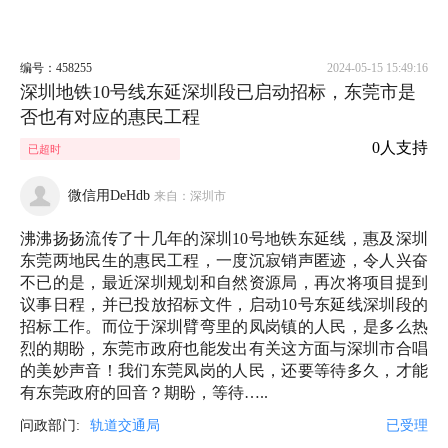
编号：458255
2024-05-15 15:49:16
深圳地铁10号线东延深圳段已启动招标，东莞市是
否也有对应的惠民工程
0人支持
已超时
微信用DeHdb
来自：深圳市
沸沸扬扬流传了十几年的深圳10号地铁东延线，惠及深圳
东莞两地民生的惠民工程，一度沉寂销声匿迹，令人兴奋
不已的是，最近深圳规划和自然资源局，再次将项目提到
议事日程，并已投放招标文件，启动10号东延线深圳段的
招标工作。而位于深圳臂弯里的凤岗镇的人民，是多么热
烈的期盼，东莞市政府也能发出有关这方面与深圳市合唱
的美妙声音！我们东莞凤岗的人民，还要等待多久，才能
有东莞政府的回音？期盼，等待…..
问政部门:
轨道交通局
已受理