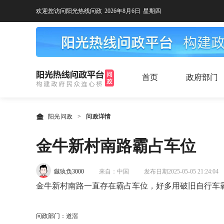
欢迎您访问阳光热线问政
2026年8月6日
星期四
首页
政府部门
阳光问政
>
问政详情
金牛新村南路霸占车位
鏃犱负3000
来自：中国
发布日期2025-05-05 21:24:04
金牛新村南路一直存在霸占车位，好多用破旧自行车
问政部门：道滘