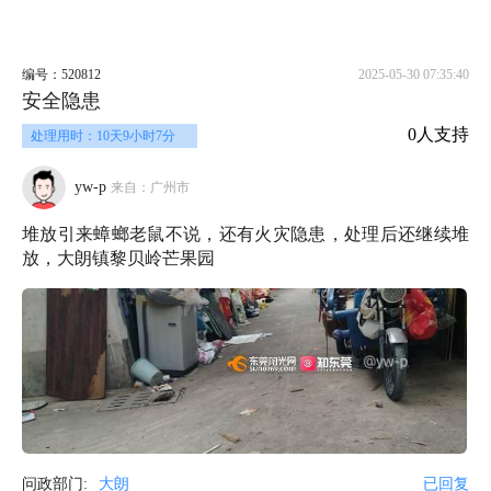
编号：520812
2025-05-30 07:35:40
安全隐患
0人支持
处理用时：10天9小时7分
yw-p
来自：广州市
堆放引来蟑螂老鼠不说，还有火灾隐患，处理后还继续堆
放，大朗镇黎贝岭芒果园
问政部门:
大朗
已回复