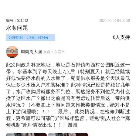
编号：521512
2025-06-04 04:06:58
水务问题
0人支持
处理用时：2天6小时24分
周周周大圆
来自：东莞市
此次问政为补充地址，地址是石排镇向西村公园附近这一
带， 水基本到了每天晚上7点后（特别夏天）就已经陆续
好似快要停水前的入水量了，究竟供水服务是全天以最低
保证多少水压入户才属标准？ 此种情况已经是持续好几年
了，水厂收购后就服务不到位，既然服务不到位又为什么
撤了这区水厂？撤出之前是否有考虑过转管后这一带的供
水情况？（不要拿上下游问题来推搪类似情况，绝对不是
上下游问题哦）！！！ 最后， 此类情况，在检修判断过
程，更希望可以同部门异区域相监督，避免"熟人社会"“麻
烦机制”此种情况出现！！！ 谢谢