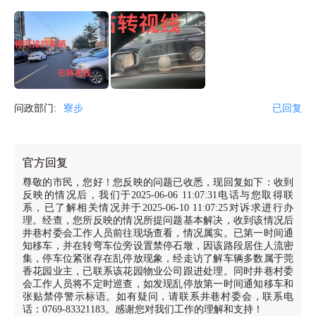
问政部门:
寮步
已回复
官方回复
尊敬的市民，您好！您反映的问题已收悉，现回复如下：收到
反映的情况后，我们于2025-06-06 11:07:31电话与您取得联
系，已了解相关情况并于2025-06-10 11:07:25对诉求进行办
理。经查，您所反映的情况所提问题基本解决，收到该情况后
井巷村委会工作人员前往现场查看，情况属实。已第一时间通
知移车，并在转弯车位旁设置禁停石墩，因该路段居住人流密
集，停车位紧张存在乱停放现象，经走访了解车辆多数属于莞
香花园业主，已联系该花园物业公司跟进处理。同时井巷村委
会工作人员将不定时巡查，如发现乱停放第一时间通知移车和
张贴禁停警示标语。如有疑问，请联系井巷村委会，联系电
话：0769-83321183。感谢您对我们工作的理解和支持！