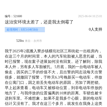
编号：521600
2025-06-04 10:25:01
这治安环境太差了，还是我太倒霉了
0人支持
处理用时：8天5小时58分
52lhx
来自：永州市
我于2025年2底搬入寮步镇横坑社区三和街处一出租房内，
在这三个月的时间里，本人的汽车轮胎被人恶意扎破，当
时已报警，现在案子进展如何没有回复。还了解到，除我
本人外，另有多人车胎被扎。5月底，我的一台电动车被人
偷走，因买的二手的价值不大，且出警的同志说每天出警
很多，就撤回了报警，于昨天6.3号晚新买一电动车，停放
在公寓门口，因之前丢失电动车的原因，另加了两把锁。
早上起床查看，电动车又被移动位置，到非电动车停放的
地方了，与我停放的位置偏离的10米的距离。车锁也被卡
进刹车里。不难想象，如果不是我多个心眼，新的电动车
估计又没有了。我才在这三个多月，就发生在我身上这类