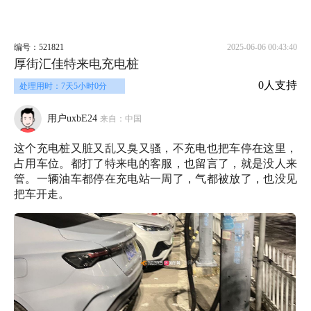
编号：521821
2025-06-06 00:43:40
厚街汇佳特来电充电桩
0人支持
处理用时：7天5小时0分
用户uxbE24
来自：中国
这个充电桩又脏又乱又臭又骚，不充电也把车停在这里，
占用车位。都打了特来电的客服，也留言了，就是没人来
管。一辆油车都停在充电站一周了，气都被放了，也没见
把车开走。