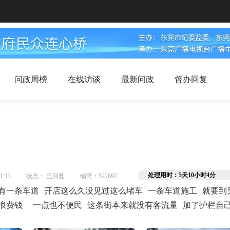
问政周榜
在线访谈
最新问政
督办回复
处理用时：5天10小时4分
1:13
状态： 已回复
编号：522697
有一条车道 开店这么久没见过这么堵车 一条车道施工 就要到
浪费钱  一点也不便民 这条街本来就没有客流量 加了护栏自