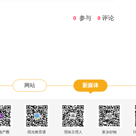
0
参与
0
评论
网站
新媒体
阳光教育通
地产圈
莞味主理人
家乡好物
D