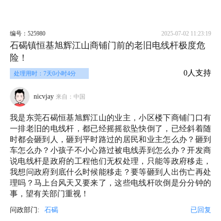
编号：525980
2025-07-02 11:23:19
石碣镇恒基旭辉江山商铺门前的老旧电线杆极度危
险！
0人支持
处理用时：7天0小时4分
nicvjay
来自：中国
我是东莞石碣恒基旭辉江山的业主，小区楼下商铺门口有
一排老旧的电线杆，都已经摇摇欲坠快倒了，已经斜着随
时都会砸到人，砸到平时路过的居民和业主怎么办？砸到
车怎么办？小孩子不小心路过被电线弄到怎么办？开发商
说电线杆是政府的工程他们无权处理，只能等政府移走，
我想问政府到底什么时候能移走？要等砸到人出伤亡再处
理吗？马上台风天又要来了，这些电线杆吹倒是分分钟的
事，望有关部门重视！
问政部门:
石碣
已回复