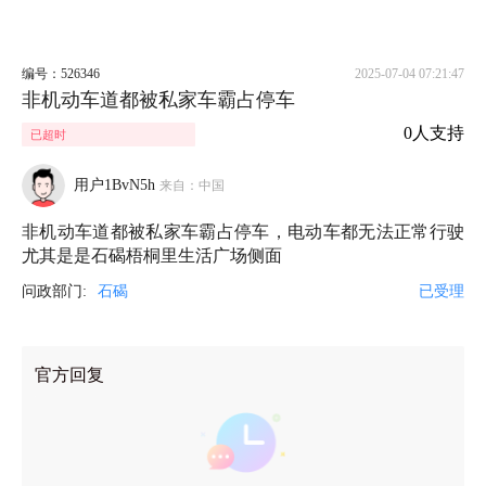
编号：526346
2025-07-04 07:21:47
非机动车道都被私家车霸占停车
0人支持
已超时
用户1BvN5h
来自：中国
非机动车道都被私家车霸占停车，电动车都无法正常行驶
尤其是是石碣梧桐里生活广场侧面
问政部门:
石碣
已受理
官方回复