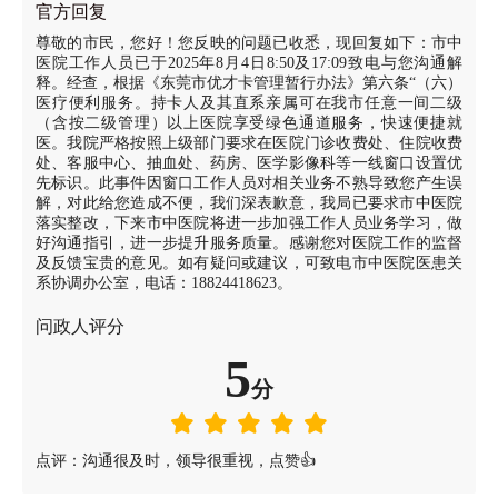
官方回复
尊敬的市民，您好！您反映的问题已收悉，现回复如下：市中
医院工作人员已于2025年8月4日8:50及17:09致电与您沟通解
释。经查，根据《东莞市优才卡管理暂行办法》第六条“（六）
医疗便利服务。持卡人及其直系亲属可在我市任意一间二级
（含按二级管理）以上医院享受绿色通道服务，快速便捷就
医。我院严格按照上级部门要求在医院门诊收费处、住院收费
处、客服中心、抽血处、药房、医学影像科等一线窗口设置优
先标识。此事件因窗口工作人员对相关业务不熟导致您产生误
解，对此给您造成不便，我们深表歉意，我局已要求市中医院
落实整改，下来市中医院将进一步加强工作人员业务学习，做
好沟通指引，进一步提升服务质量。感谢您对医院工作的监督
及反馈宝贵的意见。如有疑问或建议，可致电市中医院医患关
系协调办公室，电话：18824418623。
问政人评分
5
分
点评：沟通很及时，领导很重视，点赞👍