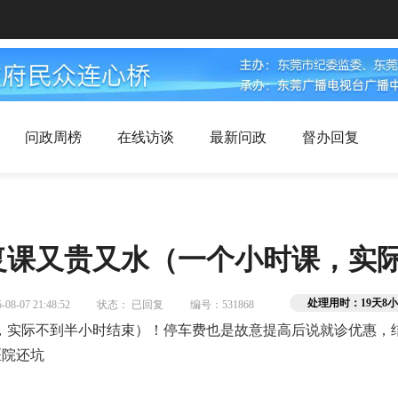
问政周榜
在线访谈
最新问政
督办回复
复课又贵又水（一个小时课，实
处理用时：19天8小
8-07 21:48:52
状态： 已回复
编号：531868
，实际不到半小时结束）！停车费也是故意提高后说就诊优惠，结
医院还坑