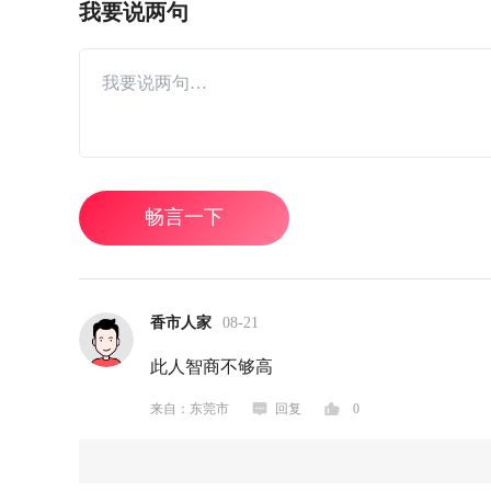
我要说两句
畅言一下
香市人家
08-21
此人智商不够高
来自：东莞市
回复
0