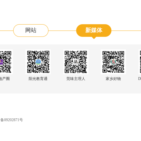
网站
新媒体
阳光教育通
地产圈
莞味主理人
家乡好物
D
09202871号