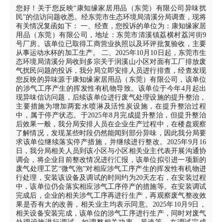
您好！关于您反映“康知缘家居用品（东莞）有限公司异味扰
民”的信访问题收悉。经东莞市生态环境局清溪分局调查，现将
有关情况复函如下： 一、经查，您投诉的单位为：康知缘家居
用品（东莞）有限公司，地址：东莞市清溪镇荔横村荔河街9
号厂房。该单位已取得工商营业执照以及环评批复验收，主要
从事运动水杯的加工生产。 二、2025年10月10日起，东莞市生
态环境局清溪分局收到多宗关于润溪山小区对面有工厂排放废
气扰民问题的投诉，我分局立即安排人员进行排查，经查发现
您反映的异味源于康知缘家居用品（东莞）有限公司，该单位
的涉气工序产生的挥发性有机物导致。该单位于今年4月起出
现异味信访问题，后续该单位进行废气处理设施的提升整治，
主要措施为增加两套水喷淋及活性炭设施，在提升整治过程
中，属于停产状态。于2025年8月完成提升整治，但提升整治
后效果一般，我分局安排人员在企业生产过程中，在楼盘观察
了解情况，发现某些时段仍然能闻到部分异味，因此我分局要
求该单位继续落实停产措施，并继续进行整改。2025年9月16
日，我分局相关人员到该小区与小区相关业主代表开展沟通协
调会，将企业目前整改情况进行汇报，该单位拟引进一项新的
废气处理工艺“微气泡”对相应涉气工序产生的挥发性有机物进
行处理，安装该设备及调试的时间约为20天左右，在安装过程
中，该单位仍会落实相应涉气工序停产的措施等。在安装调试
完成后，企业的相关涉气工序再进行生产，再观察废气整改效
果是否有大的改善，相关业主均表示同意。2025年10月9日，
相关设备安装完成，该单位的涉气工序进行生产，同时对废气