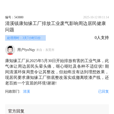
编号：543880
2025-10-12 09:11:14
清溪镇康知缘工厂排放工业废气影响周边居民健康
问题
0人支持
处理用时：3天7小时55分
用户lyoNqy
来自：东莞市
康知缘工厂从2025年5月30日开始排放有害的工业气体，此
气体让周边居民头晕头痛，呕心呕吐及各种不适症状! 期
间清溪环保局责令让其整改，但始终没有达到理想效果，
现居民要求康知缘工厂彻底整改落实或撤离喷漆产线，还
老百姓一个宜居的环境!谢谢!
问政部门:
清溪
已回复
官方回复