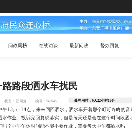
问政周榜
在线访谈
最新问政
督办回复
升路路段洒水车扰民
处理用时：6天22小时18分
状态： 已回复
编号：548646
午13点-14点，来来回回洒水，洒水车开着那个叮叮咚咚的
洒水作业。投诉完回复说落实，但是每天还是会在这个时间段洒
了吗？中午午休时间能不能不要作业，需要每天中午都洒水吗