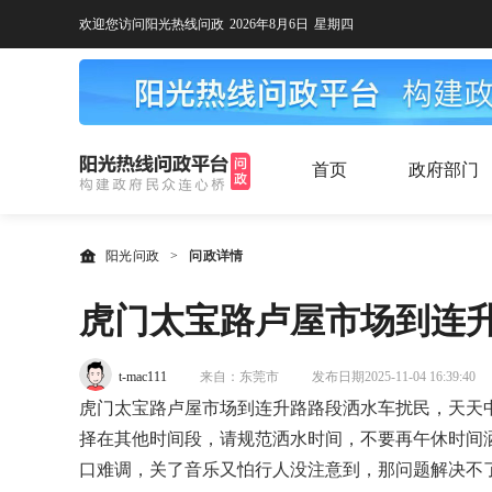
欢迎您访问阳光热线问政
2026年8月6日
星期四
首页
政府部门
阳光问政
>
问政详情
虎门太宝路卢屋市场到连
t-mac111
来自：东莞市
发布日期2025-11-04 16:39:40
虎门太宝路卢屋市场到连升路路段洒水车扰民，天天中
择在其他时间段，请规范洒水时间，不要再午休时间
口难调，关了音乐又怕行人没注意到，那问题解决不