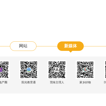
网站
新媒体
阳光教育通
地产圈
莞味主理人
家乡好物
D