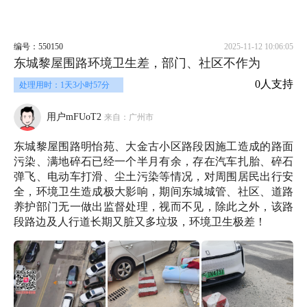
编号：550150
2025-11-12 10:06:05
东城黎屋围路环境卫生差，部门、社区不作为
0人支持
处理用时：1天3小时57分
用户mFUoT2
来自：广州市
东城黎屋围路明怡苑、大金古小区路段因施工造成的路面
污染、满地碎石已经一个半月有余，存在汽车扎胎、碎石
弹飞、电动车打滑、尘土污染等情况，对周围居民出行安
全，环境卫生造成极大影响，期间东城城管、社区、道路
养护部门无一做出监督处理，视而不见，除此之外，该路
段路边及人行道长期又脏又多垃圾，环境卫生极差！