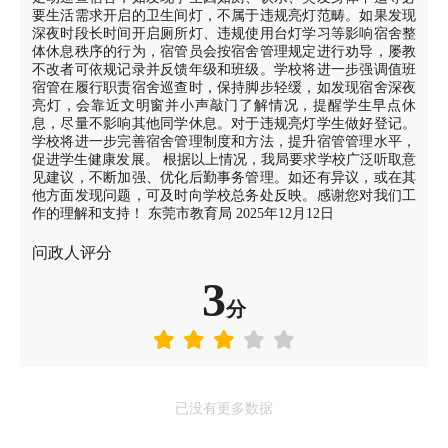
要生活需求开启的卫生间灯，不属于违规亮灯范畴。如果发现
深夜时段长时间开启厕所灯、违规使用台灯学习等影响宿舍整
体休息秩序的行为，宿管员会按宿舍管理规定进行劝导，屡教
不改者可依规记录并反馈年级和班级。学校将进一步强调值班
宿管在履行职责宿舍巡查时，保持脚步轻缓，如发现宿舍深夜
亮灯，会靠近文明窗并小声敲门了解情况，提醒学生早点休
息，尽量不影响其他同学休息。对于违规亮灯学生做好登记。
学校将进一步完善宿舍管理制度和方法，提升宿管管理水平，
促进学生健康发展。 根据以上情况，我局要求学校广泛听取意
见建议，不断加强、优化后勤事务管理。如还有异议，或在其
他方面发现问题，可及时向学校总务处反映。感谢您对我们工
作的理解和支持！ 东莞市教育局 2025年12月12日
问政人评分
3
分
已没有更多数据