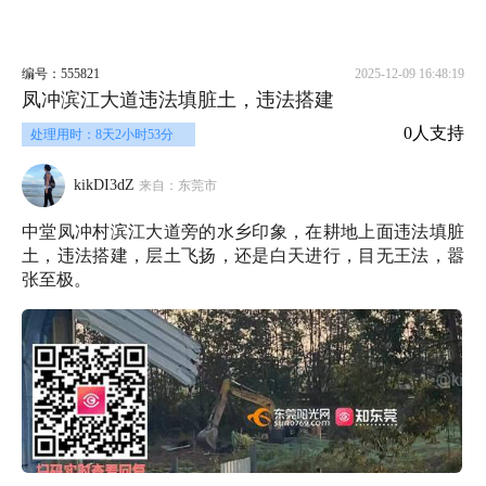
编号：555821
2025-12-09 16:48:19
凤冲滨江大道违法填脏土，违法搭建
0人支持
处理用时：8天2小时53分
kikDI3dZ
来自：东莞市
中堂凤冲村滨江大道旁的水乡印象，在耕地上面违法填脏
土，违法搭建，层土飞扬，还是白天进行，目无王法，嚣
张至极。