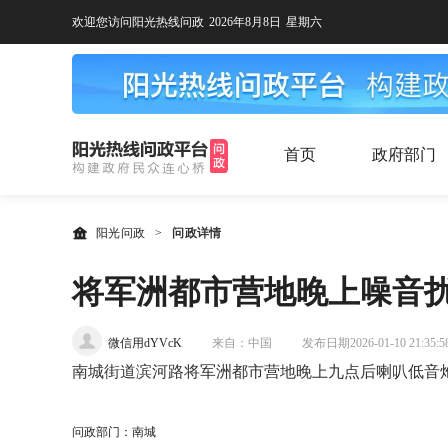
欢迎您访问阳光热线问政
2026年8月8日
星期六
首页
政府部门
阳光问政
>
问政详情
将军洲都市营地晚上噪音
微信用dYVcK
来自：中国
发布日期2026-01-10 21:35:5
南城街道滨河路将军洲都市营地晚上九点后喇叭低音
问政部门：南城