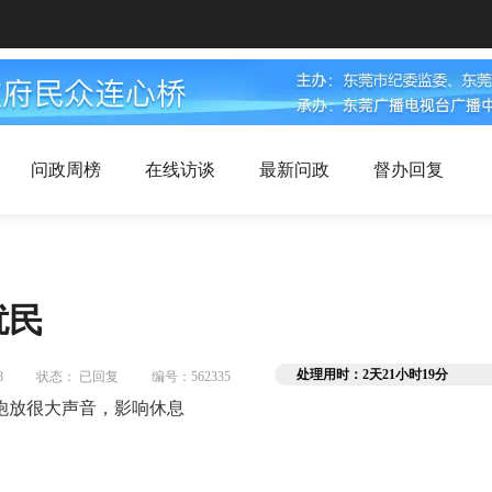
问政周榜
在线访谈
最新问政
督办回复
扰民
处理用时：2天21小时19分
8
状态： 已回复
编号：562335
炮放很大声音，影响休息