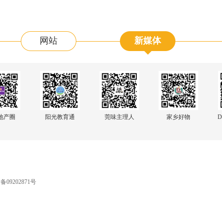
网站
新媒体
阳光教育通
地产圈
莞味主理人
家乡好物
D
09202871号