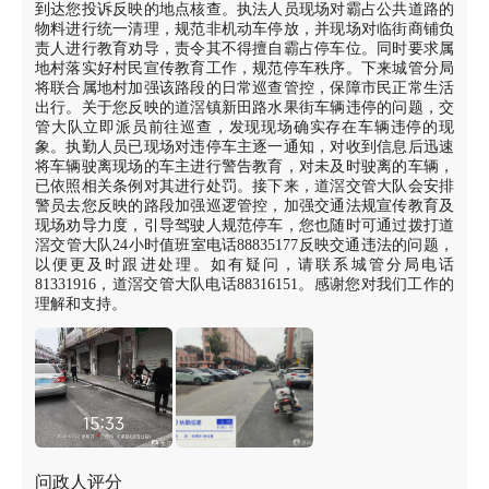
到达您投诉反映的地点核查。执法人员现场对霸占公共道路的
物料进行统一清理，规范非机动车停放，并现场对临街商铺负
责人进行教育劝导，责令其不得擅自霸占停车位。同时要求属
地村落实好村民宣传教育工作，规范停车秩序。下来城管分局
将联合属地村加强该路段的日常巡查管控，保障市民正常生活
出行。关于您反映的道滘镇新田路水果街车辆违停的问题，交
管大队立即派员前往巡查，发现现场确实存在车辆违停的现
象。执勤人员已现场对违停车主逐一通知，对收到信息后迅速
将车辆驶离现场的车主进行警告教育，对未及时驶离的车辆，
已依照相关条例对其进行处罚。接下来，道滘交管大队会安排
警员去您反映的路段加强巡逻管控，加强交通法规宣传教育及
现场劝导力度，引导驾驶人规范停车，您也随时可通过拨打道
滘交管大队24小时值班室电话88835177反映交通违法的问题，
以便更及时跟进处理。如有疑问，请联系城管分局电话
81331916，道滘交管大队电话88316151。感谢您对我们工作的
理解和支持。
问政人评分