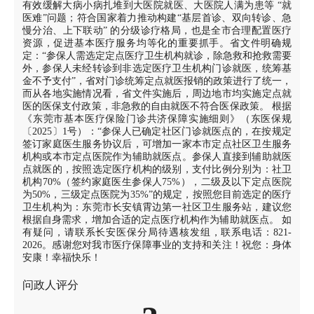
有效缓解大病小病扎堆到大医院就医、大医院人满为患等 “就
医难”问题；符合国家着力推动构建“基层首诊、双向转诊、急
慢分治、上下联动” 的分级诊疗格局，也是全市合理配置医疗
资源，促进基本医疗服务均等化的重要抓手。省文件明确规
定：“参保人需选定定点医疗卫生机构就诊，除急救和抢救需要
外，参保人未经转诊到非选定医疗卫生机构门诊就医，统筹基
金不予支付”，省对门诊统筹定点就医报销的政策进行了统一，
而从各地实施情况看，省文件实施后，周边地市均实施定点就
医的医保支付政策，非急救的自由就医不符合医保政策。 根据
《东莞市基本医疗保险门诊共济保障实施细则》（东医保规
〔2025〕1号）：“参保人已确定社区门诊就医点的，在按规定
签订家庭医生服务协议后，可增加一家本市定点社区卫生服务
机构或本市定点医院作为辅助就医点。参保人直接到辅助就医
点就医的，按照选定医疗机构的级别，支付比例分别为：社卫
机构70%（签约家庭医生参保人75%），二级及以下定点医院
为50%，三级定点医院为35%”的规定，按照您目前选定的医疗
卫生机构为：东莞市长安镇霄边第一社区卫生服务站，建议您
根据自身需求，增加合适的定点医疗机构作为辅助就医点。 如
有疑问，请联系长安医保分局待遇核发组，联系电话：821-
2026。感谢您对我市医疗保障事业的支持和关注！祝您：身体
安康！幸福快乐！
问政人评分