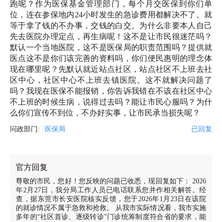
跑呢？作为医保基金管理部门，每个月交医保到你们单
位，连在参保地内24小时发生的急诊费用都解决不了。就
等于拿了钱的不办事，交钱的白交。为什么非要本人自己
先去医院办理定点，再生病呢！这不是让市民很迷茫吗？
默认一个当地医院，这不是医保局的职责范围吗？提供就
医点这不是你们该完善的资料吗，你们便民惠明的理念体
现在哪里呢？先默认就近站点社区，站点社区不上班去社
区中心，社区中心不上班去镇医院。这不就解决问题了
吗？我现在医保不能报销，你告诉我错在不该在社区中心
不上班的时候生病，说得过去吗？能让市民心服吗？为什
么你们宣传不到位，不办好实事，让市民承当损失呢？
问政部门:
医保局
已回复
官方回复
尊敬的市民，您好！您反映的问题已收悉，现回复如下： 2026
年2月27日，我分局工作人员已电话联系您并作相关解答。经
查，据东莞市长安医院核实反馈，您于2026年1月23日在该院
的就诊情况不属于急救和抢救。 从我市实际情况看，我市实施
多年的“社区首诊、逐级转诊”门诊统筹制度符合省的要求，能