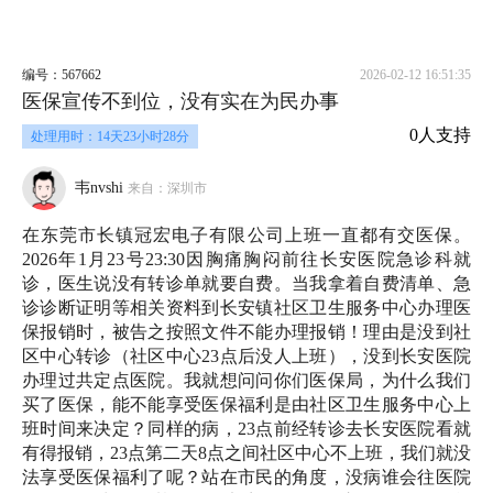
编号：567662
2026-02-12 16:51:35
医保宣传不到位，没有实在为民办事
0人支持
处理用时：14天23小时28分
韦nvshi
来自：深圳市
在东莞市长镇冠宏电子有限公司上班一直都有交医保。
2026年1月23号23:30因胸痛胸闷前往长安医院急诊科就
诊，医生说没有转诊单就要自费。当我拿着自费清单、急
诊诊断证明等相关资料到长安镇社区卫生服务中心办理医
保报销时，被告之按照文件不能办理报销！理由是没到社
区中心转诊（社区中心23点后没人上班），没到长安医院
办理过共定点医院。我就想问问你们医保局，为什么我们
买了医保，能不能享受医保福利是由社区卫生服务中心上
班时间来决定？同样的病，23点前经转诊去长安医院看就
有得报销，23点第二天8点之间社区中心不上班，我们就没
法享受医保福利了呢？站在市民的角度，没病谁会往医院