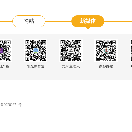
网站
新媒体
阳光教育通
地产圈
莞味主理人
家乡好物
D
09202871号