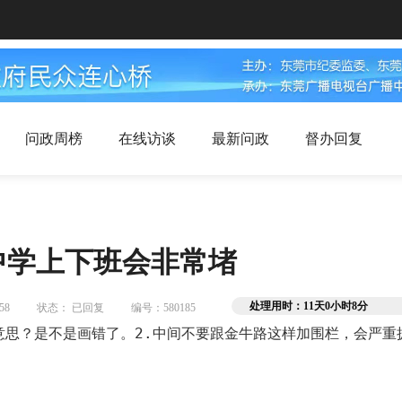
问政周榜
在线访谈
最新问政
督办回复
中学上下班会非常堵
处理用时：11天0小时8分
58
状态： 已回复
编号：580185
意思？是不是画错了。2.中间不要跟金牛路这样加围栏，会严重