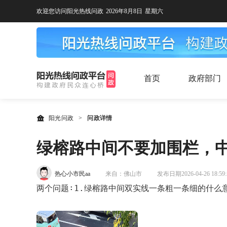
欢迎您访问阳光热线问政
2026年8月8日
星期六
首页
政府部门
阳光问政
>
问政详情
绿榕路中间不要加围栏，
热心小市民aa
来自：佛山市
发布日期2026-04-26 18:59:
两个问题∶1.绿榕路中间双实线一条粗一条细的什么