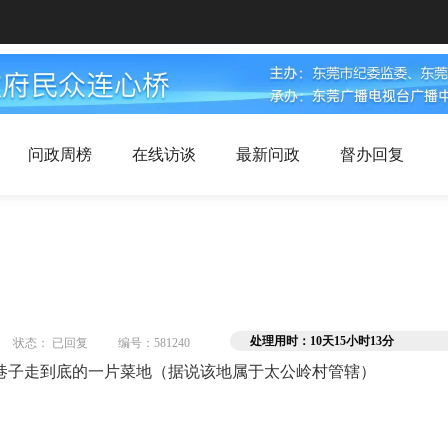
问政周榜
在线访谈
最新问政
督办回复
处理用时：10天15小时13分
状态： 已回复
编号：581240
巷子走到底的一片菜地（据说该地属于太公岭村管辖）