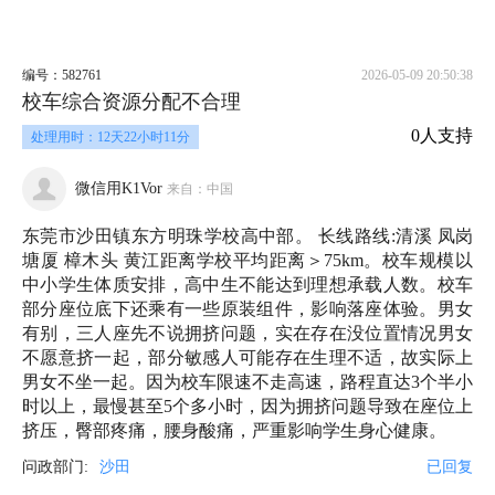
编号：582761
2026-05-09 20:50:38
校车综合资源分配不合理
0人支持
处理用时：12天22小时11分
微信用K1Vor
来自：中国
东莞市沙田镇东方明珠学校高中部。 长线路线:清溪 凤岗
塘厦 樟木头 黄江距离学校平均距离＞75km。校车规模以
中小学生体质安排，高中生不能达到理想承载人数。校车
部分座位底下还乘有一些原装组件，影响落座体验。男女
有别，三人座先不说拥挤问题，实在存在没位置情况男女
不愿意挤一起，部分敏感人可能存在生理不适，故实际上
男女不坐一起。因为校车限速不走高速，路程直达3个半小
时以上，最慢甚至5个多小时，因为拥挤问题导致在座位上
挤压，臀部疼痛，腰身酸痛，严重影响学生身心健康。
问政部门:
沙田
已回复