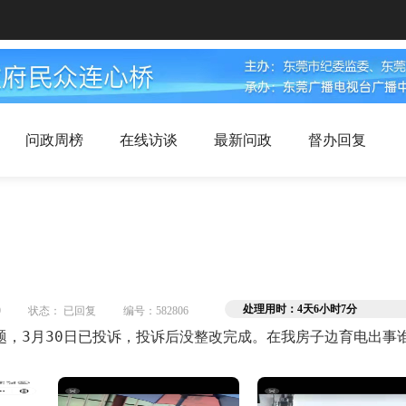
问政周榜
在线访谈
最新问政
督办回复
处理用时：4天6小时7分
9
状态： 已回复
编号：582806
题，3月30日已投诉，投诉后没整改完成。在我房子边育电出事