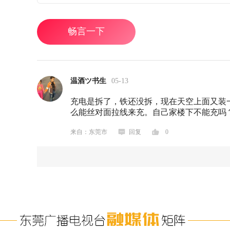
畅言一下
温酒ツ书生
05-13
充电是拆了，铁还没拆，现在天空上面又装
么能丝对面拉线来充。自己家楼下不能充吗
来自：东莞市
回复
0