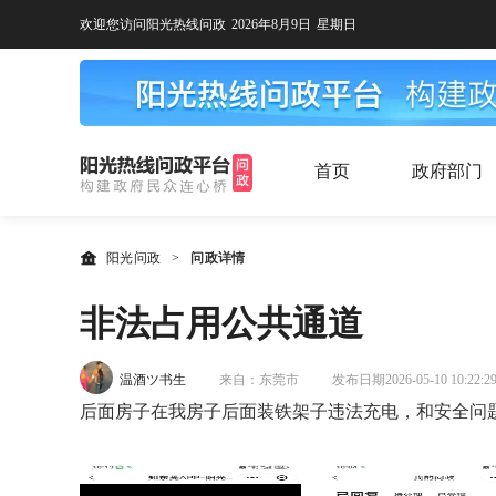
欢迎您访问阳光热线问政
2026年8月9日
星期日
首页
政府部门
阳光问政
>
问政详情
非法占用公共通道
温酒ツ书生
来自：东莞市
发布日期2026-05-10 10:22:2
后面房子在我房子后面装铁架子违法充电，和安全问