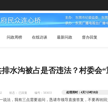
问政周榜
在线访谈
最新问政
督办回复
排水沟被占是否违法？村委会“
处理用时：4天7小时18分
42
状态： 已回复
编号：583033
一说法，我有三点需要追问，恳请市领导直接答复，不要再转回大