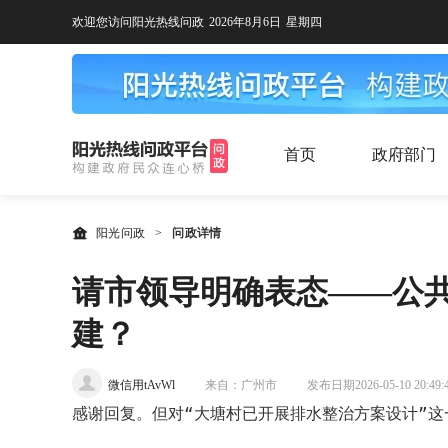
欢迎您访问阳光热线问政
2026年8月6日
星期四
首页
政府部门
阳光问政
>
问政详情
请市领导明确表态——公共
建？
微信用tAvWl
来自：广州市
发布日期2026-05-10 20:49:
感谢回复。但对“大塘村已开展排水整治方案设计”这