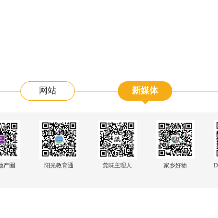
网站
新媒体
阳光教育通
地产圈
莞味主理人
家乡好物
D