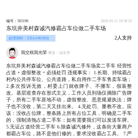
编号：583196
2026-05-11 19:38:16
东坑井美村森诚汽修霸占车位做二手车场
2人支持
处理用时：6天6小时49分
我交税我光荣
来自：汕头市
东坑井美村森诚汽修霸占车位做二手车场卖二手车 经营性
占道 + 虚假整改 = 必须处罚 违规事实： 1.长期、持续霸占
村内公共停车位、公共道路，私自用作二手车售卖车场；
2.多次投诉无效，村委上门就收牌子、不挪车，假装整
改。基层巡查存在形式主义，工作人员到场仅摘除广告牌
子，所有二手车原地不动，虚假整改、恶意规避执法；牌
子也不没收，第二天又挂出来。 4.无处罚、屡教不改。应
该：没收占位牌，整条路上所有占位工具，明确是二手车
的，强制清拖占道二手车；如有需要我们可以发送车牌。
5.无证占道经营二手车 6.除森诚汽修外，这条街大量商户
都霸占车位，路不是他们修的，要求没收霸占工具。 7.严