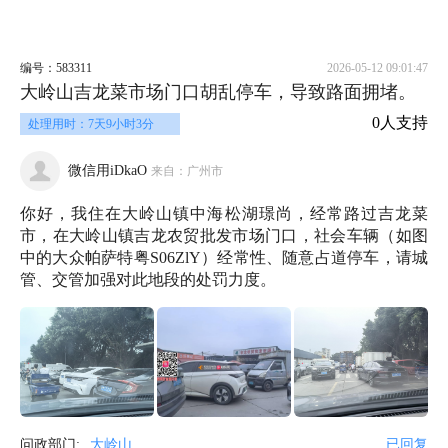
编号：583311
2026-05-12 09:01:47
大岭山吉龙菜市场门口胡乱停车，导致路面拥堵。
0人支持
处理用时：7天9小时3分
微信用iDkaO
来自：广州市
你好，我住在大岭山镇中海松湖璟尚，经常路过吉龙菜
市，在大岭山镇吉龙农贸批发市场门口，社会车辆（如图
中的大众帕萨特粤S06ZlY）经常性、随意占道停车，请城
管、交管加强对此地段的处罚力度。
问政部门:
大岭山
已回复