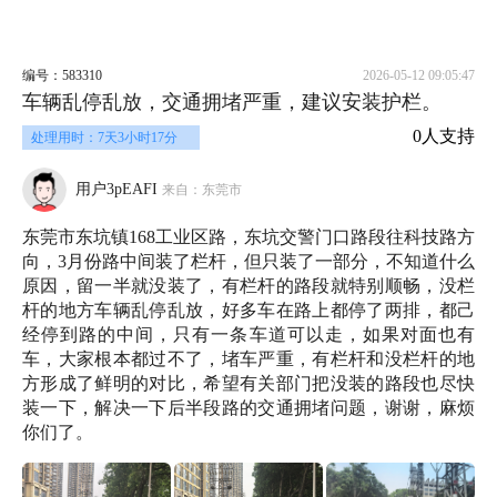
编号：583310
2026-05-12 09:05:47
车辆乱停乱放，交通拥堵严重，建议安装护栏。
0人支持
处理用时：7天3小时17分
用户3pEAFI
来自：东莞市
东莞市东坑镇168工业区路，东坑交警门口路段往科技路方
向，3月份路中间装了栏杆，但只装了一部分，不知道什么
原因，留一半就没装了，有栏杆的路段就特别顺畅，没栏
杆的地方车辆乱停乱放，好多车在路上都停了两排，都己
经停到路的中间，只有一条车道可以走，如果对面也有
车，大家根本都过不了，堵车严重，有栏杆和没栏杆的地
方形成了鲜明的对比，希望有关部门把没装的路段也尽快
装一下，解决一下后半段路的交通拥堵问题，谢谢，麻烦
你们了。