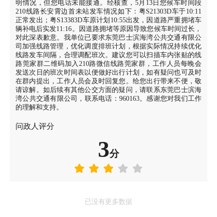
明情况，但您电话未能接通。经核查，5月13日您候车时间段
210线路长安霄边首未站发车情况如下：粤S21303D车于10:11
正常发出；粤S13383D车原计划10:55出发，因道路严重拥堵车
辆补电后实发11:16。因道路拥堵等原因导致您候车时间过长，
对此深表歉意。我单位已要求东莞巴士滨海湾公共交通有限公
司加强线路管理，优化调度排班计划，根据实际情况持续优化
线路发车间隔，合理调配班次。建议您可以扫描车内张贴的线
路莞家群二维码加入210路微信线路莞家群，工作人员每晚会
发送次日的班次时间表以便做好出行计划，如有疑问也可及时
在群内提出，工作人员会及时回复您。给您出行带来不便，敬
请谅解。如后续有其他公交方面的疑问，请联系东莞巴士滨海
湾公共交通有限公司，联系电话：960163。感谢您对我们工作
的理解和支持。
问政人评分
3
分
已没有更多数据