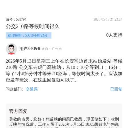
编号：583794
2026-05-13 21:23:24
公交210路等候时间很久
0人支持
处理用时：5天10小时23分
用户3eEPcR
来自：广州市
2026年5月13日星期三上午在长安宵边首末站始发站 等候
210路 公交车去虎门高铁站，从10：10分等到11：16分，
等了1小时6分钟才等来210路车，等候时间太长了。应该加
密发车班次。在这里回复就可以了。
问政部门:
交通局
已回复
官方回复
尊敬的市民，您好！您反映的问题已收悉，现回复如下：收到
反映的情况后，工作人员于2026年5月15日10:05想致电与您说