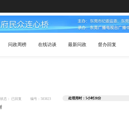
问政周榜
在线访谈
最新问政
督办回复
处理用时：5小时20分
状态： 已回复
编号：583823
谢