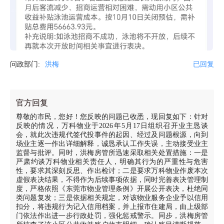
问政部门:
洪梅
已回复
官方回复
尊敬的市民，您好！您反映的问题已收悉，现回复如下：针对
反映的情况，万科物业于2026年5月17日组织召开业主恳谈
会，就此次违规代签代投事件的起因、经过及问题根源，向到
场业主逐一作出详细解释，诚恳承认工作失误，主动接受业主
监督与批评。同时，洪梅房管所迅速采取相关处置措施：一是
严肃约谈万科物业相关责任人，明确其行为的严重性与危害
性，要求其深刻反思、作出检讨；二是要求万科物业作废本次
虚假表决结果，不得作为后续事项依据，同时完善表决管理制
度，严格依照《东莞市物业管理条例》开展公开表决，杜绝同
类问题复发；三是依据相关规定，对该物业服务企业予以信用
扣分，将违规行为记入信用档案，并上报市住建局，由上级部
门依法作出进一步行政处罚，强化惩戒警示。同步，洪梅房管