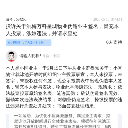
编号：584265
2026-05-15 18:44:11
投诉关于洪梅万科星城物业伪造业主签名，冒充本
人投票，涉嫌违法，并请求查处
0人支持
处理用时：7天2小时3分
请输入昵称*
来自：中国
本人是小区业主，于5月15日下午从业主群得知关于：小区
物业就泳池开放时间组织业主投票事宜，本人未投票，未
签字，未授权任何代签，现公示投票表中出现伪造本人签
名，冒充本人参与表决，物业此举涉嫌违法， 现请求： 依
法核查投票原始签名表、笔迹真伪； 确认伪造签名无效、
撤销本次违法表决结果； 对物业伪造签名、操纵投票的违
法违规行为查处并处罚； 书面答复处理结果。