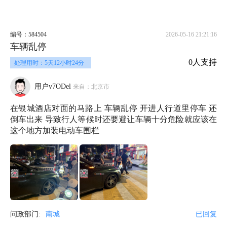
编号：584504
2026-05-16 21:21:16
车辆乱停
0人支持
处理用时：5天12小时24分
用户v7ODel
来自：北京市
在银城酒店对面的马路上 车辆乱停 开进人行道里停车 还
倒车出来 导致行人等候时还要避让车辆十分危险就应该在
这个地方加装电动车围栏
问政部门:
南城
已回复