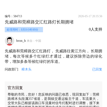
编号：584713
2026-05-17 20:35:56
先威路和莞樟路交汇红路灯长期拥堵
0人支持
处理用时：8天0小时49分
bron_h
来自：中国
先威路和莞樟路交汇红路灯， 先威路往黄江方向， 长期拥
堵，每次等候多个红绿灯才通过，建议拆除旁边的绿化
带，增加多条等候红绿灯的车道。
问政部门:
樟木头
已回复
官方回复
尊敬的市民，您好！您反映的问题已收悉，现回复如下：莞樟
路樟木头段属357省道，是我镇交通运输主干道，车流量大，
交管大队已根据该路口车流量对信号灯配时进行调整，接下来