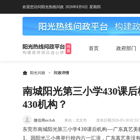
欢迎您访问阳光热线问政
2026年8月6日
星期四
首页
政府部门
阳光问政
>
问政详情
南城阳光第三小学430课
430机构？
微信用uvAsh
来自：北京市
发布日期2026-05-18 02:53:
东莞市南城阳光第三小学430课后机构——广东真艺
1、因阳光三小将举行校内六一汇演，广东真艺美没