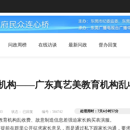
问政周榜
在线访谈
最新问政
督办回复
后机构——广东真艺美教育机构
处理用时：7天4小时57分
33
状态： 已回复
编号：584742
美教育机构乱收费、故意制造信息差强迫家长购买表演服。

有提前在群里公开征求家长意见，而是通过私下跟家长沟通，要求