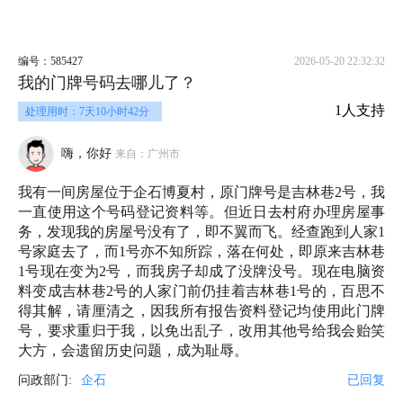
编号：585427
2026-05-20 22:32:32
我的门牌号码去哪儿了？
1人支持
处理用时：7天10小时42分
嗨，你好
来自：广州市
我有一间房屋位于企石博夏村，原门牌号是吉林巷2号，我
一直使用这个号码登记资料等。但近日去村府办理房屋事
务，发现我的房屋号没有了，即不翼而飞。经查跑到人家1
号家庭去了，而1号亦不知所踪，落在何处，即原来吉林巷
1号现在变为2号，而我房子却成了没牌没号。现在电脑资
料变成吉林巷2号的人家门前仍挂着吉林巷1号的，百思不
得其解，请厘清之，因我所有报告资料登记均使用此门牌
号，要求重归于我，以免出乱子，改用其他号给我会贻笑
大方，会遗留历史问题，成为耻辱。
问政部门:
企石
已回复