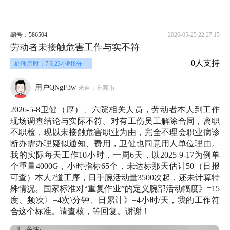
编号：586504
2026-05-25 22:27:15
劳动者未接触危害工作与实不符
0人支持
处理用时：7天23小时8分
用户QNgF3w
来自：东莞市
2026-5-8卫健（厚）、六院相关人员，劳动者本人到工作
现场调查结论与实际不符。对有工伤员工解除合同，离职
不职检，现以未接触危害职业为由，完全不理会职业病诊
断办需办理疑似通知、费用，卫健也同意用人单位理由。
我的实际每天工作10小时，一周6天，以2025-9-17为例单
个重量4000G，小时指标65个，未达标那天估计50（日报
可查）本人7道工序，日手腕活动量3500次起，还未计算特
殊情况。国家标准对“重复作业”的定义腕部活动幅度》=15
度、频次〉=4次\分钟、日累计》=4小时/天，我的工作符
合这个标准。请查核，等回复。谢谢！