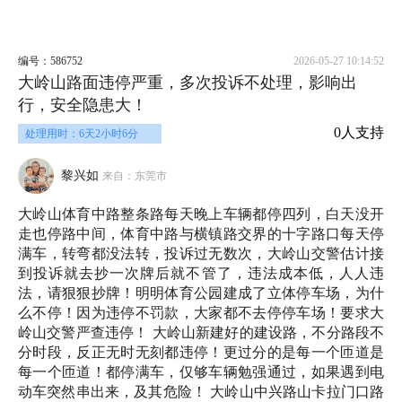
编号：586752
2026-05-27 10:14:52
大岭山路面违停严重，多次投诉不处理，影响出
行，安全隐患大！
0人支持
处理用时：6天2小时6分
黎兴如
来自：东莞市
大岭山体育中路整条路每天晚上车辆都停四列，白天没开
走也停路中间，体育中路与横镇路交界的十字路口每天停
满车，转弯都没法转，投诉过无数次，大岭山交警估计接
到投诉就去抄一次牌后就不管了，违法成本低，人人违
法，请狠狠抄牌！明明体育公园建成了立体停车场，为什
么不停！因为违停不罚款，大家都不去停停车场！要求大
岭山交警严查违停！ 大岭山新建好的建设路，不分路段不
分时段，反正无时无刻都违停！更过分的是每一个匝道是
每一个匝道！都停满车，仅够车辆勉强通过，如果遇到电
动车突然串出来，及其危险！ 大岭山中兴路山卡拉门口路