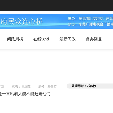
问政周榜
在线访谈
最新问政
督办回复
处理用时：7分6秒
:28
状态： 已回复
编号：586857
还一直粘着人能不能赶走他们