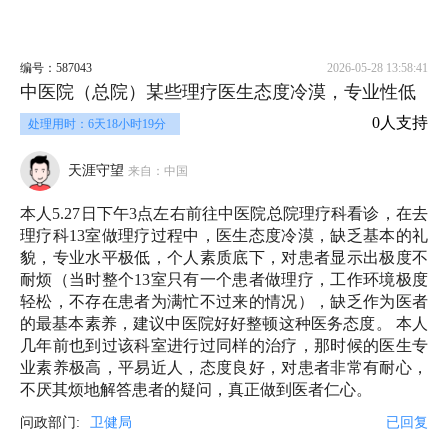
编号：587043
2026-05-28 13:58:41
中医院（总院）某些理疗医生态度冷漠，专业性低
0人支持
处理用时：6天18小时19分
天涯守望
来自：中国
本人5.27日下午3点左右前往中医院总院理疗科看诊，在去
理疗科13室做理疗过程中，医生态度冷漠，缺乏基本的礼
貌，专业水平极低，个人素质底下，对患者显示出极度不
耐烦（当时整个13室只有一个患者做理疗，工作环境极度
轻松，不存在患者为满忙不过来的情况），缺乏作为医者
的最基本素养，建议中医院好好整顿这种医务态度。 本人
几年前也到过该科室进行过同样的治疗，那时候的医生专
业素养极高，平易近人，态度良好，对患者非常有耐心，
不厌其烦地解答患者的疑问，真正做到医者仁心。
问政部门:
卫健局
已回复